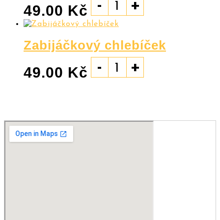
-
+
49.00
Kč
Zabijáčkový chlebíček
-
+
49.00
Kč