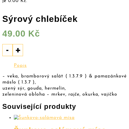
je
0.00
Kč
.
Sýrový chlebíček
49.00
Kč
-
+
Popis
– veka, bramborový salát ( 1.3.7.9 ) & pamazánkové
máslo ( 1.3.7 ),
uzený sýr, gouda, hermelín,
zeleninová obloha – mrkev, rajče, okurka, vajíčko
Související produkty