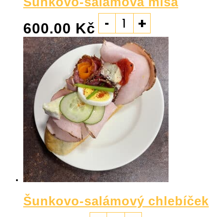
Šunkovo-salámová mísa
-
+
600.00
Kč
Šunkovo-salámový chlebíček