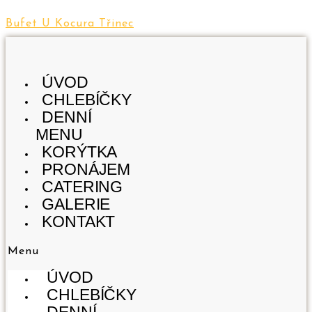
Šunkovo-
Zabijáčkový
Šunkovo-
Přeskočit
salámový
chlebíček
salámová
na
Bufet U Kocura Třinec
chlebíček
množství
mísa
obsah
množství
množství
ÚVOD
CHLEBÍČKY
DENNÍ
MENU
KORÝTKA
PRONÁJEM
CATERING
GALERIE
KONTAKT
Menu
ÚVOD
CHLEBÍČKY