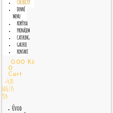
CHLEBÍČKY
DENNÍ
MENU
KORÝTKA
PRONÁJEM
CATERING
GALERIE
KONTAKT
0.00
Kč
0
Cart
+420
606 775
924
Úvod